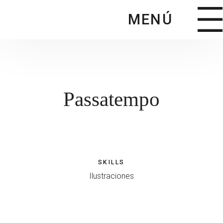
Saltar
MENÚ
al
contenido
principal
Passatempo
SKILLS
Ilustraciones